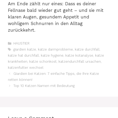
Am Ende zählt nur eines: Dass es deiner
Fellnase bald wieder gut geht – und sie mit
klaren Augen, gesundem Appetit und
wohligem Schnurren in den Alltag
zurückkehrt.
Categories
HAUSTIER
Tags
giardien katze
,
katze darmprobleme
,
katze durchfall
,
katze hat durchfall
,
katze hygiene
,
katze kotanalyse
,
katze
krankheiten
,
katze schonkost
,
katzendurchfall ursachen
,
katzenfutter wechsel
Giardien bei Katzen: 7 einfache Tipps, die Ihre Katze
retten können!
Top 10 Katzen Namen mit Bedeutung