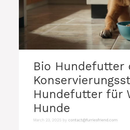
Bio Hundefutter
Konservierungsst
Hundefutter für 
Hunde
March 23, 2025
by
contact@furriesfriend.com